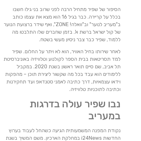
הסיפור של שפיר מתחיל הרבה לפני שרוב בני גילו חשבו
בכלל על קריירה. כבר בגיל 16 הוא מצא את עצמו כותב
ב"מעריב לנוער" וב"וואלה! ZONE", ואף שידר ברצועת הנוער
של קול ישראל ברשת א'. בזמן שחברים שלו התלבטו מה
ללמוד, שפיר כבר צבר ניסיון מעשי בשטח.
לאחר שירותו בחיל האוויר, הוא לא ויתר על החלום. שפיר
למד תסריטאות בבית הספר לקולנוע וטלוויזיה באוניברסיטת
תל אביב, שם סיים תואר ראשון בשנת 2020. במקביל
ללימודים הוא עבד בכל מה שקשור ליצירת תוכן – מהפקות
וידאו עצמאיות, דרך כתיבה לאמני סטנדאפ ועד תחקירנות
וכתיבה לתוכניות טלוויזיה.
נבו שפיר עולה בדרגות
במעריב
נקודת המפנה המשמעותית הגיעה כשהחל לעבוד בערוץ
החדשות i24News במחלקת הארכיון. משם המשיך בשנת