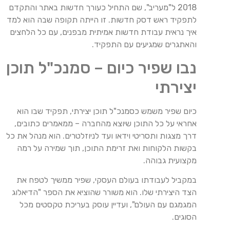
2018 ל"מעריב", שם התחיל כעורך חדשות באתר והתקדם
לתפקיד ראש דסק חדשות. זו הייתה תקופה שבה הוא למד
איך נראית עבודת חדשות אמיתית מבפנים, עם כל הלחצים
והאתגרים שמגיעים עם התפקיד.
נבו שפיר כיום – סמנכ"ל תוכן
יצירתי
כיום שפיר משמש כסמנכ"ל תוכן יצירתי, תפקיד שבו הוא
אחראי על כל התוכן שיוצא מהחברה – ממאמרים כתובים,
דרך מצגות ותסריטי וידאו ועד לניוזלטרים. הוא מנהל את כל
בקשות הלקוחות ואת זרימת התוכן, תוך שמירה על רמה
מקצועית גבוהה.
במקביל לעבודתו בעולם העסקי, שפיר ממשיך לטפח את
הצד היצירתי שלו. הוא משורר שהוציא את הספר "הדיאלוג
המגמגם עם העולם", ועדיין עוסק בעריכת טקסטים מכל
הסוגים.