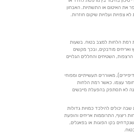
י סיכון בחיבור בין מרפסת לחדר או
שפר את האיטום או התשתיות. האבחון
א צפויות ועלויות שיקום חוזרות.
ת רמת הלחות למצב בטוח. בשעות
 ואריחים מודבקים, ובכך מקשים
 הרצפות, השטיחים והחללים הגלויים
פיירים), מאווררים תעשייתיים ומפוחי
בחומר עצמו. כאשר רמת הלחות
ינה לא תסתפק בהפעלת מייבשים
בה יכולים להילכד כמויות גדולות
חות ריצוף, התרוממות אריחים והופעת
נקדחים בקו הפוגות או בפאנלים,
טוח.