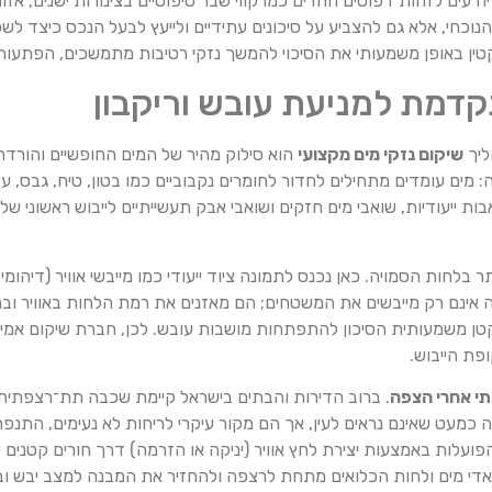
דעים לזהות דפוסים חוזרים כמו קווי שבר טיפוסיים בצינורות ישנים, אזור
נוכחי, אלא גם להצביע על סיכונים עתידיים ולייעץ לבעל הנכס כיצד ל
טין באופן משמעותי את הסיכוי להמשך נזקי רטיבות מתמשכים, הפתעות ל
קדמת למניעת עובש וריקבון
ליך
שיקום נזקי מים מקצועי
הוא סילוק מהיר של המים החופשיים והורד
ים עומדים מתחילים לחדור לחומרים נקבוביים כמו בטון, טיח, גבס, עץ
ייעודיות, שואבי מים חזקים ושואבי אבק תעשייתיים לייבוש ראשוני של
לחות הסמויה. כאן נכנס לתמונה ציוד ייעודי כמו מייבשי אוויר (דיהומידי
לה אינם רק מייבשים את המשטחים; הם מאזנים את רמת הלחות באוויר ו
קטן משמעותית הסיכון להתפתחות מושבות עובש. לכן, חברת שיקום אמ
ת הייבוש.
תי אחרי הצפה
. ברוב הדירות והבתים בישראל קיימת שכבה תת־רצפתית ש
ה כמעט שאינם נראים לעין, אך הם מקור עיקרי לריחות לא נעימים, התנפ
לות באמצעות יצירת לחץ אוויר (יניקה או הזרמה) דרך חורים קטנים ש
די מים ולחות הכלואים מתחת לרצפה ולהחזיר את המבנה למצב יבש וב