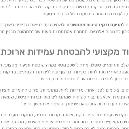
מתקדמים, סריקות תרמיות וטכניקות בדיקה בלתי הורסות כדי לזהות א
ם, ולעיתים גם הסרה מבוקרת של שכבות פגועות.
ח ל
מניעת נזקי רטיבות מתמשכים
ולשמירה על בריאות הדיירים לאורך 
כון לתגובות אלרגיות, החמרת אסתמה ותופעות של "תסמונת הבניין החולה
וד מקצועי להבטחת עמידות ארוכת 
ושלם והחומרים טופלו, מתחיל שלב נוסף בקרה שוטפת ותיעוד מקצועי. ח
קב אחרי רמות לחות בקירות, בריצוף ובחללים תת־רצפתיים, בדיקות נק
כל סימן לחזרת רטיבות או להתפתחות נזק חדש.
: צילומים לפני ואחרי, מדידות לחות מתועדות, פירוט החומרים והציוד
ה פנימית, אלא גם עבור לקוחות שמתנהלים מול חברות הביטוח, שמאות 
איכות העבודה ולהחליט אם יש צורך בשיפור או המשך טיפול.
י נזקי מים עתידיים: שיפור ניקוז, איטום נקודות תורפה, התקנת מערכו
ם מקצועיים נוספים, כמו מהנדסי מבנים או מומחי איטום, מחזקת את ה
סה, הלקוח נהנה לא רק מטיפול מיידי באירוע הנוכחי, אלא גם מתוכני