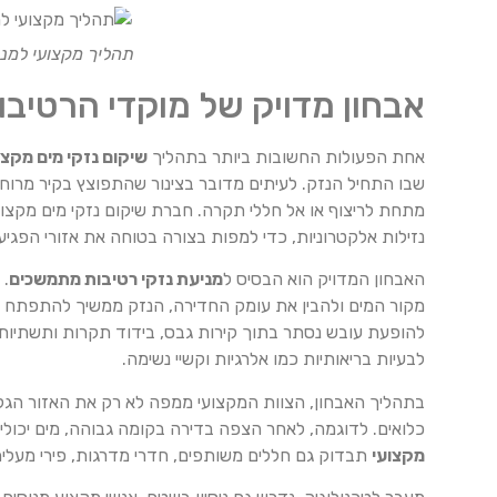
תהליך מקצועי למני
אבחון מדויק של מוקדי הרטיב
אחת הפעולות החשובות ביותר בתהליך
שיקום נזקי מים מקצו
שבו התחיל הנזק. לעיתים מדובר בצינור שהתפוצץ בקיר מרוח
מתחת לריצוף או אל חללי תקרה. חברת שיקום נזקי מים מקצו
נזילות אלקטרוניות, כדי למפות בצורה בטוחה את אזורי הפגיע
האבחון המדויק הוא הבסיס ל
מניעת נזקי רטיבות מתמשכים
. 
מקור המים ולהבין את עומק החדירה, הנזק ממשיך להתפתח מא
להופעת עובש נסתר בתוך קירות גבס, בידוד תקרות ותשתיות ע
לבעיות בריאותיות כמו אלרגיות וקשיי נשימה.
בתהליך האבחון, הצוות המקצועי ממפה לא רק את האזור הגלוי
כלואים. לדוגמה, לאחר הצפה בדירה בקומה גבוהה, מים יכ
מקצועי
תבדוק גם חללים משותפים, חדרי מדרגות, פירי מעלית 