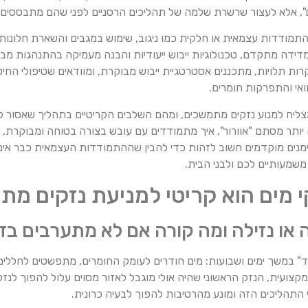
ם", אלא לעצור שרשרת שלמה של תהליכים הרסניים לפני שהם מתבססים ו
. התמודדות עצמאית או חלקית כמו ניגוב, שימוש במגבים והשארת חלונות
מדידה מתקדם, טכנולוגיות ייבוש ייעודיות והבנה מעמיקה בהתנהגות מבני
ת תלויות, מתכננים אסטרטגיית ייבוש מבוקרת, ומוודאים שטיפולי החי
ואי והתפרקות חומרים.
צליח למנוע נזקים מתמשכים, ומהם השלבים הקריטיים בתהליך שאסור לוו
ותר מסתם "אוורור", איך מתמודדים עם עובש בצורה בטוחה ומבוקרת, ו
ימנים מוקדמים חשוב לזהות כדי להבין שההתמודדות העצמאית כבר אינ
משמעותיים לכם ולבני הבית.
י מים הוא קריטי למניעת נזקים מ
או נזילה ומה קורה אם לא מתערבים בז
 במשך ימים ושבועות: מים חודרים לעומק החומרים, מתפשטים לחללים נס
מקצועית, הנזק הראשוני שהיה אולי מוגבל לאזור מסוים עלול להפוך 
התהליכים הזה ומונע מהרטיבות להפוך לבעיה כרונית.