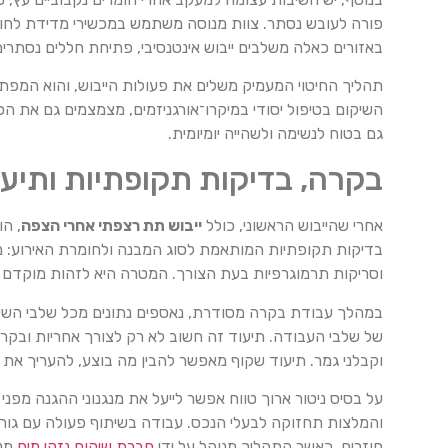
פורה לעובש נסתר. צוות מנוסה משתמש במכשירי מדידת לחות 
באזורים כאלה משלבים ייבוש אינטנסיבי, פתיחת חללים נסתרי
תהליך החיטוי המעמיק משלים את פעולות הייבוש, והוא המפת
השיקום בטיפול יסודי במיקרו־אורגניזמים, מצמצמים גם את הסי
גם בטוח לנשימה ולשהייה יומיומית.
בקרה, בדיקות תקופתיות ותיע
אחרי שהייבוש הראשוני, כולל
ייבוש תת רצפתי אחרי הצפה
, ה
בדיקות תקופתיות המותאמת לסוג המבנה ולחומרת האירוע: מע
וסריקות תרמוגרפיות בעת הצורך. המטרה היא לזהות מוקדם 
במהלך עבודת בקרה מסודרת, נאספים נתונים מכל שלבי השיקום
של שלבי העבודה. תיעוד זה חשוב לא רק לצורך אחריות ובקר
וקבלני גמר. תיעוד שקוף מאפשר להבין מה בוצע, להעריך את 
על בסיס ניטור ארוך טווח אפשר לייעל את מנגנוני ההגנה מפנ
והמלצות תחזוקה לבעלי הנכס. עבודה בשיתוף פעולה עם גורמי
חוזרים. כאשר התהליך מנוהל על ידי
חברת שיקום נזקי מים
מנו