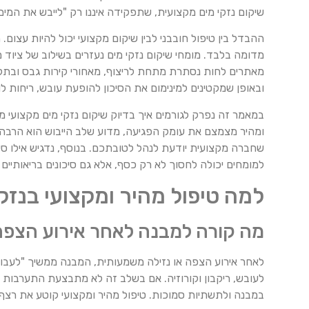
שיקום נזקי מים מקצועית, שתפקידה איננו רק "לייבש את המי
ההבדל בין טיפול חובבני לבין שיקום מקצועי יכול להיות עצום
מדומה בלבד. מומחי שיקום נזקי מים נעזרים בשילוב של ציוד 
מאתרים לחות נסתרת מתחת לריצוף, מאחורי קירות גבס ובתקרו
ובאופן שמקטינים למינימום את הסיכון להופעת עובש, ריחות לו
במאמר זה נפרק לגורמים איך בדיוק שיקום נזקי מים מקצועי מ
ומהיר מצמצם את עומק הפגיעה, מדוע שלב הייבוש הוא הרבה י
שחברה מקצועית יודעת לנהל לטובתכם. בנוסף, נדגיש אילו ס
למומחים יכולה לחסוך לא רק כסף, אלא גם סיכונים בריאותיים 
למה טיפול מהיר ומקצועי בנזק
מה קורה למבנה לאחר אירוע הצפה 
לאחר אירוע הצפה או נזילה משמעותית, המבנה ממשיך "לעבוד"
לעובש, ריקבון וקורוזיה. אם בשלב זה לא מתבצעת התערבות 
במבנה ולתשתיות סמוכות. טיפול מהיר ומקצועי קוטע את רצף 