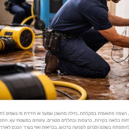
ץ, הצפה פתאומית במקלחת, נזילה מהשכן שמעל או חדירת מי גשמים לת
ות כלואה בקירות, ברצפות ובחללים סטורים, עיוותים במשטחי עץ, התפש
להתפתח בשקט ולגרום לפגיעה ברכוש, בבריאות ואף בערך הנכס לאורך 