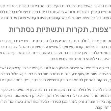
ת ובאוויר באמצעות מדי לחות מקצועיים. המדידות נעשות במספר נקודו
תיים תהליך השיקום, ולוודא שלא נותרו כיסי רטיבות שיכולים לגרום לנ
שמבדיל בין טיפול שטחי לבין
שיקום נזקי מים מקצועי
שמגן על המבנה וע
 רצפות, תקרות ותשתיות נסתרות
 מקיפה לכל חלקי המבנה שנפגעו גלויים ונסתרים. מים אינם פוגעים רק ב
ות גבס, להחלשת קורות עץ ואף להשפיע על תשתיות חשמל וצנרת. חבר
וסמטי בלבד והיכן יש צורך בהתערבות עמוקה יותר. לדוגמה, קיר גבס 
דשים, כדי למנוע התפתחות עובש נסתר.
 בדיקה הנדסית של יציבות המצע הוא חיוני. לעיתים אריחי קרמיקה נר
 הרצפה. צוות מקצועי ידע לזהות סימנים מוקדמים כמו רעש חלול בהליכ
ך, במקום להמתין להחמרת הנזק ולשיפוץ כולל ויקר, ניתן לטפל מוקדם ו
לה להעיד על נזילה מדירת שכן, מחדר רחצה עליון או מאיטום גג לקוי.
ים גם עם מהנדסים, כדי לוודא שטופל המקור ולא רק הסימפטום. במקרי
ת בידוד וצנרת, ורק לאחר מכן סגירה וצביעה מחודשת. גישה יסודית זו
זמן קצר.