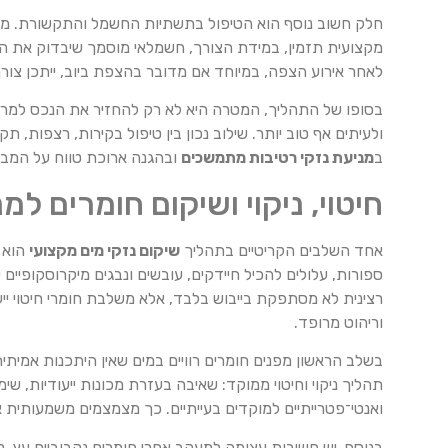
חלק חשוב נוסף הוא הטיפול בתשתיות החשמל והתקשורת. מי
מקצועית תזמין, במידת הצורך, חשמלאי מוסמך שיבדוק את המער
לאחר אירוע הצפה, במיוחד אם מדובר בהצפת ביוב, ייתכן צור
בסופו של התהליך, המטרה היא לא רק להחזיר את הנכס למראה 
ולעיתים אף טוב יותר. שילוב נכון בין טיפול בקירות, רצפות
ב
מניעת נזקי רטיבות מתמשכים
ובהגנה ארוכת טווח על המבנה 
חיטוי, ניקוי ושיקום חומרים למ
אחד השלבים הקריטיים בתהליך
שיקום נזקי מים מקצועי
הוא ה
ספורות, עלולים להכיל חיידקים, עובשים ונבגים מיקרוסקופיים
רצינית לא מסתפקת בייבוש בלבד, אלא משלבת חומרי חיטוי ייע
וריהוט מרופד.
בשלב הראשון מפנים חומרים רוויים במים שאין היתכנות אמיתית
תהליך ניקוי וחיטוי ממוקד: שאיבה בעזרת מכונות ייעודיות, ש
ואנטי־פטרייתיים למוקדים בעייתיים. כך מצמצמים משמעותית א
בנוסף, יש חשיבות עצומה למעקב אחרי חומרים נקבוביים עץ, 