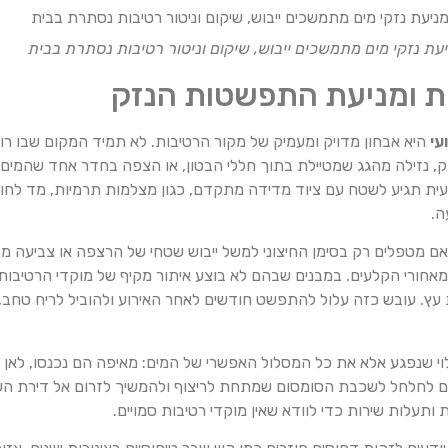
עת נזקי מים מתמשכים ייבוש, שיקום וניטור רטיבות נסתרת בבית
ות ומניעת התפשטות הנזק
עי
היא אבחון מדויק ומעמיק של מקור הרטיבות. לא תמיד המקום שבו רוא
ק, נזילה מהגג שמטיילת בתוך חללי הבטון, או הצפה בחדר אחד שהמים 
עית תגיע לשטח עם ציוד מדידה מתקדם, כגון מצלמות תרמיות, מד לחות
ה.
אם מטפלים רק בסימן החיצוני למשל ייבוש שטחי של הרצפה או צביעה מ
חורי הקלעים. במבנים שבהם לא בוצע איתור מקיף של מוקדי הרטיבות, 
ץ. עובש כזה עלול להתפשט חודשים לאחר האירוע ולהוביל לריח טחב, ל
 שנפגע אלא את כל המסלול האפשרי של המים: מאיפה הם נכנסו, לאן הם
ולים לחלחל לשכבת הסומסום שמתחת לריצוף ולהמשיך לזרום אל דירת 
ותעלות שירות כדי לוודא שאין מוקדי רטיבות סמויים.