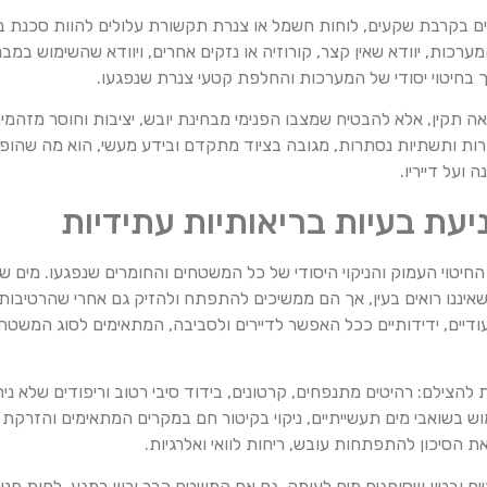
ם בקרבת שקעים, לוחות חשמל או צנרת תקשורת עלולים להוות סכנת ב
כות, יוודא שאין קצר, קורוזיה או נזקים אחרים, ויוודא שהשימוש במבנ
ך בחיטוי יסודי של המערכות והחלפת קטעי צנרת שנפגעו.
תקין, אלא להבטיח שמצבו הפנימי מבחינת יובש, יציבות וחוסר מזהמים 
, תקרות ותשתיות נסתרות, מגובה בציוד מתקדם ובידע מעשי, הוא מה שה
ועל דייריו.
ניעת בעיות בריאותיות עתידיות
חיטוי העמוק והניקוי היסודי של כל המשטחים והחומרים שנפגעו. מים
 שאיננו רואים בעין, אך הם ממשיכים להתפתח ולהזיק גם אחרי שהרטיבות
ודיים, ידידותיים ככל האפשר לדיירים ולסביבה, המתאימים לסוג המשטח 
 להצילם: רהיטים מתנפחים, קרטונים, בידוד סיבי רטוב וריפודים שלא ני
ימוש בשואבי מים תעשייתיים, ניקוי בקיטור חם במקרים המתאימים והזרקת
ת הסיכון להתפתחות עובש, ריחות לוואי ואלרגיות.
טיח ובטון שסופגים מים לעומק. גם אם המשטח כבר יבש במגע, לחות פני