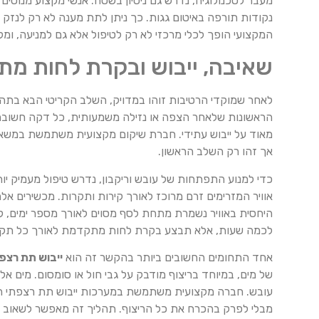
מעבר לטכנולוגיה, נדרש גם ניסיון בשטח. אנשי מקצוע מנוסים יו
נקודות תורפה באיטום גגות. כך ניתן לתת מענה לא רק לנזק ה
המקצועי הופך לכלי מרכזי לא רק לטיפול אלא גם למניעה, ומק
שאיבה, ייבוש ובקרת לחות מת
לאחר שמוקדי הרטיבות זוהו במדויק, השלב הקריטי הבא בתה
הראשונות שלאחר הצפה או נזילה משמעותית, כל דקה חשובה: מ
מאוד על ייבוש עתידי. חברת שיקום מקצועית משתמשת במשאבות 
אך זהו רק השלב הראשון.
כדי למנוע התפתחות של עובש וריקבון, נדרש טיפול מעמיק יותר ב
אוויר המזרימים זרם מרוכז לאורך קירות ותקרות. מכשירים א
היחסית באוויר נשמרת מתחת לסף מסוים לאורך מספר ימים, 
לכמה שעות, אלא תבצע בקרת לחות מתקדמת לאורך כל תקופ
אחד התחומים החשובים ביותר בהקשר זה הוא
ייבוש תת רצפ
של מים, במיוחד בריצוף מודבק על גבי חול או סומסום. מים אל
עובש. חברה מקצועית משתמשת במערכות ייבוש תת רצפתי הפוע
מבלי לפרק בהכרח את כל הריצוף. תהליך זה מאפשר לשאוב א