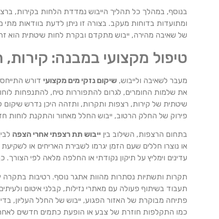
בנוסף, במהלך כל תהליך הייבוש נמדדת הלחות בקירות, ברצפו
ומתועדות בדוחות מעקב. בצורה זו ניתן לדעת בוודאות מתי מס
של שאיבה מהירה, ייבוש מתקדם ובקרת לחות שיטתית הוא זה 
טיפול מקצועי במבנה: קירות,
מעבר לשאיבה ולייבוש,
שיקום נזקי מים מקצועי
דורש התייחסות
את שלמות החומרים, לגרום להתפוררות טיח, להתנפחות לוח
שיטתית של קירות, רצפות ותקרות, ותזהה היכן נדרש שיקום ק
פירוק של החלק הרטוב, ייבוש החלל מאחור והתקנת לוחות ח
בתחום הרצפות, השילוב בין
ייבוש תת רצפתי אחרי הצפה
לבין
או נוצרו חללים שעם הזמן יגרמו לשבירת האריחים או לשקיעת
עדינים וימליץ על תיקון נקודתי או החלפה מלאה לפי הצורך. כ
תקרות ותשתיות נסתרות מהוות אתגר נוסף. רטיבות בתקרה יכו
תעבוד בשיתוף פעולה עם מאתרי נזילות, קבלני איטום ולעית
פתיחה מבוקרת של האזור הפגוע, ייבוש של החלל העליון, בדיק
כמו התקלפות חוזרת של צבע או הופעת כתמים חדשים לאחר 