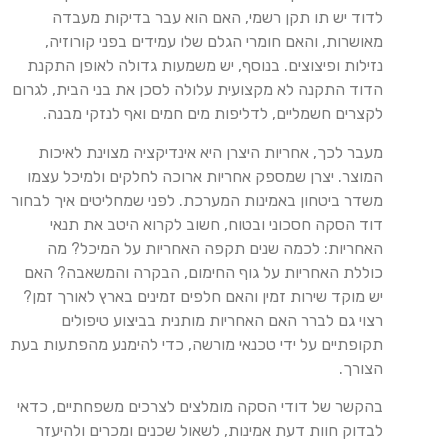
לדוד יש תו תקן רשמי, האם הוא עבר בדיקות מעבדה
מאושרות, והאם חומרי הגלם שלו עמידים בפני קורוזיה,
נזילות ופיצוצים. בנוסף, יש משמעות גדולה לאופן התקנת
הדוד התקנה לא מקצועית עלולה לסכן את בני הבית, לגרום
לקצרים חשמליים, לדליפות מים חמים ואף לנזקי מבנה.
מעבר לכך, אחריות היצרן היא אינדיקציה מצוינת לאיכות
המוצר. יצרן שמספק אחריות ארוכה לחלקים ולמיכל עצמו
משדר ביטחון באמינות המערכת. לפני שמחליטים איך לבחור
דוד הסקה חסכוני ובטוח, חשוב לקרוא היטב את תנאי
האחריות: לכמה שנים תקפה האחריות על המיכל? מה
כוללת האחריות על גוף החימום, הבקרה והמשאבה? האם
יש מוקד שירות זמין והאם חלפים זמינים בארץ לאורך זמן?
רצוי גם לברר האם האחריות מותנית בביצוע טיפולים
תקופתיים על ידי טכנאי מורשה, כדי להימנע מהפתעות בעת
הצורך.
בהקשר של דודי הסקה מומלצים לצרכים משפחתיים, כדאי
לבדוק חוות דעת אמינות, לשאול שכנים ומכרים ולהיעזר