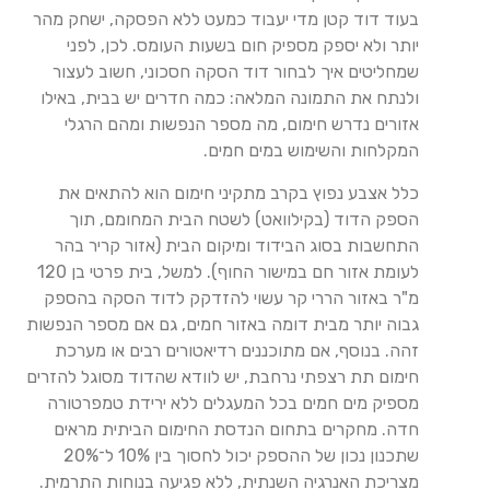
בעוד דוד קטן מדי יעבוד כמעט ללא הפסקה, ישחק מהר
יותר ולא יספק מספיק חום בשעות העומס. לכן, לפני
שמחליטים איך לבחור דוד הסקה חסכוני, חשוב לעצור
ולנתח את התמונה המלאה: כמה חדרים יש בבית, באילו
אזורים נדרש חימום, מה מספר הנפשות ומהם הרגלי
המקלחות והשימוש במים חמים.
כלל אצבע נפוץ בקרב מתקיני חימום הוא להתאים את
הספק הדוד (בקילוואט) לשטח הבית המחומם, תוך
התחשבות בסוג הבידוד ומיקום הבית (אזור קריר בהר
לעומת אזור חם במישור החוף). למשל, בית פרטי בן 120
מ"ר באזור הררי קר עשוי להזדקק לדוד הסקה בהספק
גבוה יותר מבית דומה באזור חמים, גם אם מספר הנפשות
זהה. בנוסף, אם מתוכננים רדיאטורים רבים או מערכת
חימום תת רצפתי נרחבת, יש לוודא שהדוד מסוגל להזרים
מספיק מים חמים בכל המעגלים ללא ירידת טמפרטורה
חדה. מחקרים בתחום הנדסת החימום הביתית מראים
שתכנון נכון של ההספק יכול לחסוך בין 10% ל־20%
מצריכת האנרגיה השנתית, ללא פגיעה בנוחות התרמית.