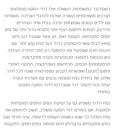
כשמדובר במשפחות, השאלה אילו דודי הסקה מומלצים
לצרכים משפחתיים קשורה ישירות להרגלי הצריכה. משפחה
עם ילדים קטנים שנמצאים הרבה בבית אחר הצהריים
תזדקק לעיתים לחימום רציף יותר ולמלאי גדול יותר של מים
חמים למקלחות. לעומת זאת, זוג צעיר שעובד רוב היום
מחוץ לבית עשוי להסתפק בדוד בעל נפח קטן יותר, עם
תכנות חכם שמפעיל את ההסקה רק לפני החזרה הביתה.
כאן נכנסות לתמונה טכנולוגיות בקרה מתקדמות:
תרמוסטטים חכמים, תרחישים באפליקציה, חלוקה לאזורי
חימום (זונינג) ואפשרות לקבוע טמפרטורה שונה לכל חדר.
שילוב של בחירת נפח ועוצמה נכונים עם מערכת בקרה
יעילה יכול להפוך דוד סטנדרטי לדוד הסקה חסכוני
במיוחד.
נפח הדוד משפיע גם על זמינות המים החמים למקלחות
ולמטבח. אם בוחרים דוד הסקה משולב, חשוב להתאים את
נפח המיכל כך שגם בשעות העומס לדוגמה, ערב חורפי שבו
כולם מתקלחים ברצף לא תחוו מחסור במים חמים. התקנות