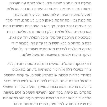
מציעים חימום מהיר יחסית וניתן לשלב אותם עם מערכת
חימום תת רצפתי או רדיאטורים. היתרון המרכזי הוא עלות
תפעול נמוכה יחסית ויעילות טובה, כל עוד המערכת
מתוכננת נכון ומתחוזקת באופן קבוע. לעומתם, דודי סולר
היו בשימוש נרחב בעבר, אך בשנים האחרונות נחשבים פחות
אטרקטיביים בגלל עלויות דלק גבוהות יותר, פליטת ריחות
ולוגיסטיקה מורכבת של מילוי מיכל הסולר. יחד עם זאת,
בבתים מרוחקים ללא תשתית גז עדיין ניתן למצוא דודי
הסקה מומלצים לצרכים משפחתיים שעובדים על סולר,
בעיקר בזכות אמינותם ופשטות התפעול שלהם.
דודי הסקה חשמליים מציעים התקנה פשוטה יחסית, ללא
צורך במיכלי דלק או חיבור לתשתיות גז. הם מתאימים
במיוחד לדירות קטנות או כפתרון משלים, אך עלות החשמל
בישראל הופכת אותם לעיתים לפחות משתלמים לבית פרטי
גדול עם צריכת חימום גבוהה. מאידך, שילוב של דוד חשמלי
מתקדם עם טיימר, בקר חכם ותעריפי חשמל מוזלים בשעות
הלילה יכול לשפר את הכדאיות ולספק מענה טוב למשפחות
עם צריכה מתונה. לצד זאת, בשנים האחרונות נכנסו