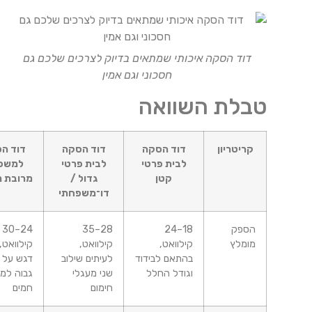
דוד הסקה איכותי שמתאים בדיוק לצרכים שלכם גם
חסכוני וגם אמין
טבלת השוואה
קריטריון
דוד הסקה
דוד הסקה
דוד הסקה
לבית פרטי
לבית פרטי
למשפחה
קטן
גדול /
מרובת נפשות
דו־משפחתי
הספק
18–24
28–35
24–30
מומלץ
קילוואט,
קילוואט,
קילוואט, עם
בהתאם לבידוד
לעיתים שילוב
דגש על הספק
וגודל החלל
שני מעגלי
גבוה למים
חימום
חמים