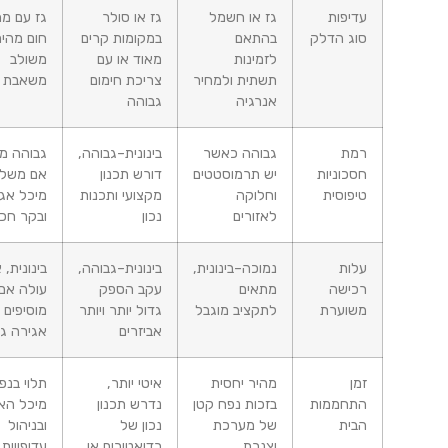
עדיפות
גז או חשמל
גז או סולר
גז עם מחליף
סוג הדלק
בהתאם
במקומות קרים
חום מהיר או
לזמינות
מאוד או עם
משולב
תשתית ולמחיר
צריכת חימום
משאבת חום
אנרגיה
גבוהה
רמת
גבוהה כאשר
בינונית–גבוהה,
גבוהה מאוד
חסכוניות
יש תרמוסטטים
דורש תכנון
אם משלבים
טיפוסית
וחלוקה
מקצועי ותכנות
מיכל אגירה
לאזורים
נכון
ובקר חכם
עלות
נמוכה–בינונית,
בינונית–גבוהה,
בינונית, אך
רכישה
מתאים
עקב הספק
עולה אם
משוערת
לתקציב מוגבל
גדול יותר ויותר
מוסיפים מיכל
אביזרים
אגירה גדול
זמן
מהיר יחסית
איטי יותר,
תלוי בנפח
התחממות
בזכות נפח קטן
נדרש תכנון
מיכל האגירה
הבית
של מערכת
נכון של
ובניהול
וצנרת
רדיאטורים או
עדיפויות בין