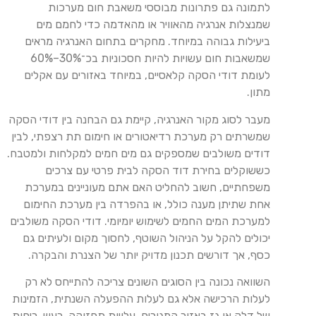
לתמונה גם פתרונות מבוססי משאבת חום מערכות
שמנצלות אנרגיה מהאוויר או מהאדמה כדי לחמם מים
ביעילות גבוהה במיוחד. מחקרים בתחום האנרגיה מראים
שמשאבות חום עשויות להיות חסכוניות בכ־30%–60%
לעומת דודי הסקה קלאסיים, במיוחד באזורים עם אקלים
מתון.
מעבר לסוג מקור האנרגיה, קיימת גם הבחנה בין דודי הסקה
שמשרתים רק מערכת רדיאטורים או חימום תת רצפתי, לבין
דודים משולבים שמספקים גם מים חמים למקלחות ולמטבח.
כששוקלים בחירת דוד הסקה לבית פרטי עם צרכים
משפחתיים, חשוב להחליט האם אתם מעוניינים במערכת
אחת שתיתן מענה כולל, או בהפרדה בין מערכת החימום
למערכת המים החמים לשימוש יומיומי. דודי הסקה משולבים
יכולים להקל על הניהול השוטף, לחסוך מקום ולעיתים גם
כסף, אך דורשים תכנון מדויק יותר של הצנרת והבקרה.
השוואה נכונה בין הסוגים השונים צריכה להתייחס לא רק
לעלות הרכישה אלא גם לעלות ההפעלה השנתית, הזמינות
של דלק או גז באזור המגורים, עלויות תחזוקה, רעש, ריחות