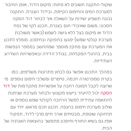
שיקולי התקנה חשובים לא פחות: מיקום הדוד, אופן החיבור
למערכת המים והחימום הקיימת, ובידוד הצנרת. התקנה
נכונה תשפיע ישירות על השאלה איך לבחור דוד הסקה
חסכוני, משום שאיבודי חום בצנרת, תכנון לקוי של נפח
הדוד או מיקום בצל ללא גישה לשמש (כאשר משולבת
מערכת קולטי שמש) יפגעו בתפוקה ובחיסכון. מומלץ לתכנן
את המערכת עם מתקין מוסמך שמתחשב במספר הנפשות
בבית, בהרגלי המקלחת, בגודל הדירה ובאפשרויות השדרוג
העתידיות.
במהלך התכנון אפשר גם לבחון פתרונות משלימים, כמו
בקרת טמפרטורה חכמה, טיימרים ומשלבי חימום נוספים. מי
שרוצה לקבל תמונה רחבה על אפשרויות מתקדמות של
דוד
הסקה
יכול להיעזר בייעוץ מקצועי ולבחור מערכת שניתנת
להתאמה עתידית למשל הרחבה לקולטי שמש נוספים או
שילוב מערכת חימום ברצפה. תכנון חכם מראש, יחד עם
תחזוקה שוטפת, מבטיחים אורך חיים מרבי לדוד, תפקוד
אמין גם בשיא החורף וחיסכון מתמשך בהוצאות האנרגיה של
הבית.