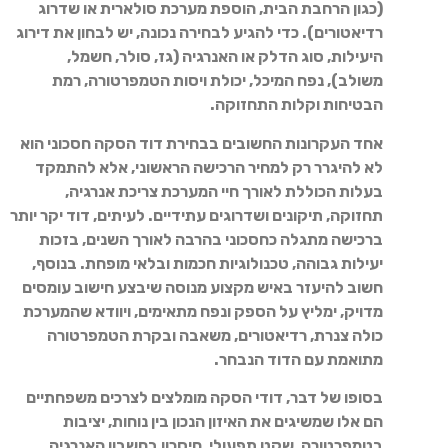
(כגון הרחבת הבית, הוספת מערכת סולארית או שדרוג
רדיאטורים). כדי להגיע לבחירה נכונה, יש לבחון את דירוג
היעילות, סוג הדלק או האנרגיה (גז, סולר, חשמל,
משולב), נפח המיכל, יכולת ויסות הטמפרטורה, רמת
הבטיחות וקלות התחזוקה.
אחד העקרונות החשובים בבחירת דוד הסקה חסכוני הוא
לא להיגרר רק למחיר הרכישה הראשוני, אלא להתמקד
בעלות הכוללת לאורך חיי המערכת צריכת אנרגיה,
תחזוקה, תיקונים ושדרוגים עתידיים. לעיתים, דוד יקר יותר
ברכישה מתגלה כחסכוני בהרבה לאורך השנים, בזכות
יעילות גבוהה, טכנולוגיות חכמות ובלאי מופחת. בנוסף,
חשוב להיעזר באיש מקצוע מנוסה שיבצע חישוב עומסים
מדויק, ימליץ על הספק ונפח מתאימים, ויוודא שהמערכת
כולה צנרת, רדיאטורים, משאבה ובקרת הטמפרטורה
מתואמת עם הדוד הנבחר.
בסופו של דבר, דודי הסקה מומלצים לצרכים משפחתיים
הם אלו שמשיגים את האיזון הנכון בין נוחות, יציבות
בטמפרטורה, שקט תפעולי, חיסכון בחשבון האנרגיה