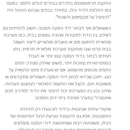
התקנת תרמוסטטים בחדרים נבחרים יכולים לחסוך כמעט
כמו החלפת הדוד כולו, במיוחד בבתים שבהם ההרגל היה
"להפעיל על מקסימום ולשכוח".
כששואלים איך לבחור דוד הסקה חסכוני, חשוב להתייחס גם
לשילוב בין הדוד למקורות אנרגיה נוספים בבית, כמו מערכת
סולארית לחימום מים או פאנלים סולאריים לייצור חשמל.
בבית פרטי שבו מותקנת מערכת סולארית תרמית, ניתן
לעיתים לבחור בדוד הסקה קטן יותר או לעבוד
בטמפרטורות נמוכות יותר, משום שחלק מצורכי המים
החמים מכוסים מהשמש. אם יש מערכת פוטו־וולטאית על
הגג, ייתכן שכדאי לבחון דודי הסקה חשמליים מתקדמים או
משאבות חום, ולנצל את החשמל הסולארי לצמצום העלויות.
שילוב נכון בין המערכות יכול להפוך את הדוד למרכיב חכם
ואינטגרלי במערך אנרגיה ביתי ירוק וחסכוני.
שיקולי יעילות אנרגטית ובידוד לא נועדו רק להוזלת
החשבונות, אלא גם להקטנת טביעת הרגל הפחמנית של
הבית. משפחות רבות שמחפשות דודי הסקה מומלצים
לצרכים משפחתיים נותנות כיום משקל גם לשיקולים