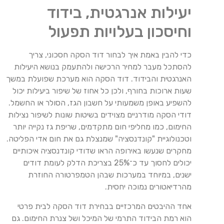
יעילות אנרגטית, בידוד
וחיסכון בעלויות תפעול
כדי להבין באמת איך לבחור דוד הסקה חסכוני, צריך
להסתכל מעבר למחיר הרכישה ולהתעמק בנושא היעילות
האנרגטית והבידוד. דוד הסקה הוא מערכת שפועלת במשך
שעות ארוכות בחורף, ולכן כל אחוז של שיפור ביעילות יכול
להשפיע באופן משמעותי על חשבון הגז, הסולר או החשמל.
דודי הסקה מודרניים מצוידים בשיטות שונות לשיפור נצילות
החימום, כמו מחליפי חום מתקדמים, שריפת גז נקייה יותר
וטכנולוגיית "קונדנסציה" שמנצלת גם את חום אדי הפליטה.
מחקרים שנעשו באירופה הראו שדודי קונדנסציה איכותיים
יכולים לחסוך עד כ־25% בצריכת הדלק לעומת דודים
ישנים, במיוחד במערכות שבהן הטמפרטורה החוזרת
מהרדיאטורים נמוכה יחסית.
אחד ההיבטים המרכזיים בבחירת דוד הסקה לבית פרטי
הוא רמת הבידוד התרמי של המיכל ושל צנרת החימום. גם