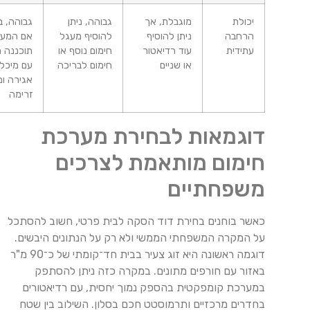
יכולת
מוגבלת, אך
גבוהה, ניתן
גבוהה, במיוחד
הרחבה
ניתן להוסיף
להוסיף מעגל
אם המערכת
עתידית
עוד רדיאטור
חימום נוסף או
תוכננה מראש
או שניים
חימום לבריכה
עם מיכל
אגירה ומפצל
זרימה
דוגמאות לבחירת מערכת
חימום מותאמת לצרכים
משפחתיים
כאשר בוחנים בחירת דוד הסקה לבית פרטי, חשוב להסתכל
על המקרה המשפחתי הממשי ולא רק על הנתונים היבשים.
דוגמה ראשונה היא זוג צעיר בבית חד־קומתי של כ־90 מ"ר
באזור עם חורפים מתונים. במקרה כזה ניתן להסתפק
במערכת קומפקטית בהספק נמוך יחסית, עם רדיאטורים
בחדרים מרכזיים ותרמוסטט חכם בסלון. השילוב בין שטח