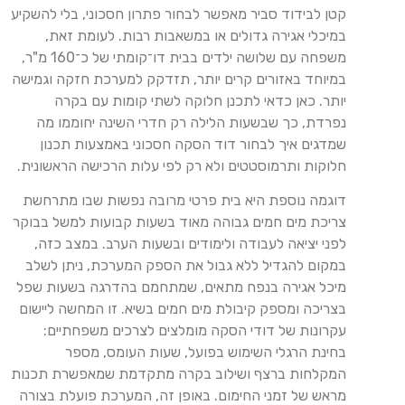
קטן לבידוד סביר מאפשר לבחור פתרון חסכוני, בלי להשקיע
במיכלי אגירה גדולים או במשאבות רבות. לעומת זאת,
משפחה עם שלושה ילדים בבית דו־קומתי של כ־160 מ"ר,
במיוחד באזורים קרים יותר, תזדקק למערכת חזקה וגמישה
יותר. כאן כדאי לתכנן חלוקה לשתי קומות עם בקרה
נפרדת, כך שבשעות הלילה רק חדרי השינה יחוממו מה
שמדגים איך לבחור דוד הסקה חסכוני באמצעות תכנון
חלוקות ותרמוסטטים ולא רק לפי עלות הרכישה הראשונית.
דוגמה נוספת היא בית פרטי מרובה נפשות שבו מתרחשת
צריכת מים חמים גבוהה מאוד בשעות קבועות למשל בבוקר
לפני יציאה לעבודה ולימודים ובשעות הערב. במצב כזה,
במקום להגדיל ללא גבול את הספק המערכת, ניתן לשלב
מיכל אגירה בנפח מתאים, שמתחמם בהדרגה בשעות שפל
בצריכה ומספק קיבולת מים חמים בשיא. זו המחשה ליישום
עקרונות של דודי הסקה מומלצים לצרכים משפחתיים:
בחינת הרגלי השימוש בפועל, שעות העומס, מספר
המקלחות ברצף ושילוב בקרה מתקדמת שמאפשרת תכנות
מראש של זמני החימום. באופן זה, המערכת פועלת בצורה