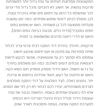
המקצועיות ממליצות לעיתים על נפח גדול יותר למשפחות
מרובות נפשות, אך חשוב לא להגזים: מיכל גדול מדי יגרום
לכך שתשלמו כל הזמן על חימום מים שלא בהכרח ינוצלו.
לכן, מומלץ לבחון דפוסי שימוש אמיתיים: כמה זמן נמשכת
מקלחת ממוצעת לכל בן משפחה, האם יש שימוש במים
חמים במקביל (מדיח כלים, מכונת כביסה במים חמים),
והאם יש חדרי רחצה מרובים שמשמשים בו זמנית.
פרקטית, תהליך בחירת דוד הסקה לבית פרטי צריך לכלול
שיחה מפורטת עם מתקין או יועץ חימום שיבצע חישוב
עומסים ולא יסתמך רק על אינטואיציה. אפשר לבקש לראות
דוגמאות מבתים דומים לשלכם: כמה הם משלמים בחורף
על גז או חשמל, האם הדוד מספק מספיק חום בשיא הקור,
והאם יש תלונות על רעש, חוסר אחידות בחימום או צריכת
יתר. נתונים כאלה, לצד המלצות על דודי הסקה מומלצים
לצרכים משפחתיים, יעזרו לכם לבחור לא רק לפי שם המותג
אלא לפי ביצועים אמיתיים בשטח. התאמה נכונה של נפח
ועוצמת הדוד לגודל הבית והרגלי הצריכה היא הבסיס
למערכת הסקה אמינה, נעימה וחסכונית לאורך שנים.