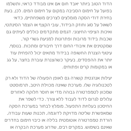
הדוד הטוב ביותר יאבד חום אם אינו מבודד כראוי, ותשלמו
בפועל על חימום הסביבה במקום על חימום המים. לכן, בעת
בחירת דודי הסקה מומלצים לצרכים משפחתיים, כדאי
לשאול על סוג וחוזק הבידוד, עובי הקצף או הצמר הסינתטי,
ואיכות הציפוי החיצוני. דגמים מתקדמים כוללים לעיתים גם
שכבות בידוד מרובות ופתרונות למניעת גשרי קור,
שמקטינים את איבודי החום דרך חיבורים ומתכות. בנוסף,
עיטוף הצנרת החשופה בבידוד מתאים יכול להפחית עוד
יותר את ההפסדים, בעיקר כשהצנרת עוברת בחצר, על גג
או במקומות קרים ופתוחים.
יעילות אנרגטית קשורה גם לאופן הפעולה של הדוד ולא רק
לטכנולוגיה שלו. מערכת שאינה מכוילת היטב, תרמוסטט
שמכוון לטמפרטורה גבוהה מדי או חוסר חלוקה לאזורים
עלולים לגרום לדוד לעבוד ללא צורך. כדי לשפר את
החיסכון בעלויות התפעול, מומלץ לבחור במערכת הסקה
שמאפשרת שליטה מדויקת לדוגמה, תכנות שעות עבודה,
הורדת טמפרטורה אוטומטית בלילה או כיבוי חימום בחדרים
שאינם בשימוש. במקרים רבים, שדרוג מערכת הבקרה או