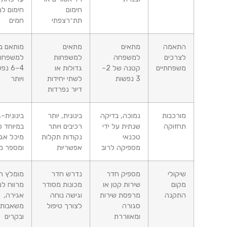
חימום
חימום למים
תת־רצפתי
חמים
התאמה
מתאים
מתאים
מותאם במיוחד
לצרכים
למשפחה
למשפחות
למשפחות של
משפחתיים
קטנה של 2–
גדולות או
4–6 נפשות
3 נפשות
לשתי יחידות
ויותר
דיור נפרדות
מורכבות
נמוכה, בדיקה
בינונית, יותר
בינונית–גבוהה,
תחזוקה
שנתית על ידי
רכיבים ויותר
במיוחד כשיש
טכנאי
נקודות תקלות
מיכל אגירה
מספיקה לרוב
אפשריות
ומספר מעגלים
שיקולי
מספיק חדר
נדרש חדר
מומלץ חדר
מקום
שירות קטן או
מכונות מסודר
מרווח למיכל
התקנה
מרפסת שירות
וגישה נוחה
אגירה,
סגורה
לצורך טיפול
משאבות
ומאווררת
ובקרים