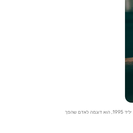
בעולם התקשורת הישראלי, שבו רבים מנסים למצוא את דרכם, יש כאלה שפשוט יודעים מה הם רוצים לעשות כבר מגיל צעיר. נבו שפיר, יליד 1995, הוא דוגמה לאדם שהפך