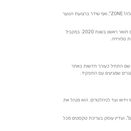
הסיפור של שפיר מתחיל הרבה לפני שרוב בני גילו חשבו בכלל על קריירה. כבר בגיל 16 הוא מצא את עצמו כותב ב"מעריב לנוער" וב"וואלה! ZONE", ואף שידר ברצועת הנוער
לאחר שירותו בחיל האוויר, הוא לא ויתר על החלום. שפיר למד תסריטאות בבית הספר לקולנוע וטלוויזיה באוניברסיטת תל אביב, שם סיים תואר ראשון בשנת 2020. במקביל
טלוויזיה.
 לעבוד בערוץ החדשות i24News במחלקת הארכיון. משם המשיך בשנת 2018 ל"מעריב", שם התחיל כעורך חדשות באתר
גרים שמגיעים עם התפקיד.
ידאו ועד לניוזלטרים. הוא מנהל את
, ועדיין עוסק בעריכת טקסטים מכל